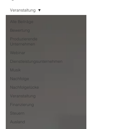
Veranstaltung
Alle Beiträge
Bewertung
Produzierende
Unternehmen
Webinar
Dienstleistungsunternehmen
Musik
Nachfolge
Nachfolgelücke
Veranstaltung
Finanzierung
Steuern
Ausland