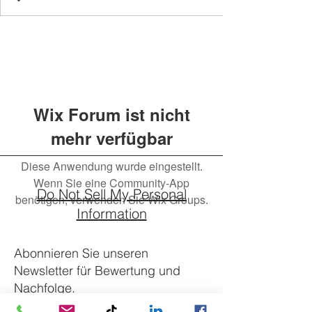
Wix Forum ist nicht
mehr verfügbar
Diese Anwendung wurde eingestellt.
Wenn Sie eine Community-App
Do Not Sell My Personal
benötigen, verwenden Sie Wix Groups.
Information
Abonnieren Sie unseren
Newsletter für Bewertung und
Nachfolge.