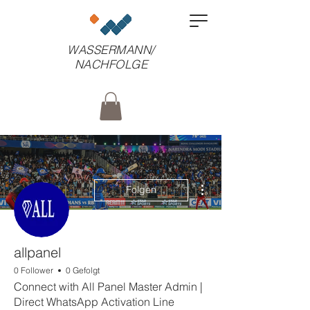
WASSERMANN/
NACHFOLGE
Weitere Optionen
Folgen
allpanel
0 Follower
0 Gefolgt
Connect with All Panel Master Admin |
Direct WhatsApp Activation Line