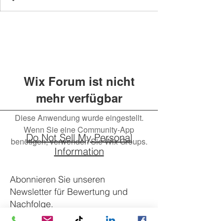
Wix Forum ist nicht
mehr verfügbar
Diese Anwendung wurde eingestellt.
Wenn Sie eine Community-App
Do Not Sell My Personal
benötigen, verwenden Sie Wix Groups.
Information
Abonnieren Sie unseren
Newsletter für Bewertung und
Nachfolge.