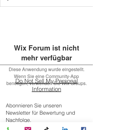
Wix Forum ist nicht
mehr verfügbar
Diese Anwendung wurde eingestellt.
Wenn Sie eine Community-App
Do Not Sell My Personal
benötigen, verwenden Sie Wix Groups.
Information
Abonnieren Sie unseren
Newsletter für Bewertung und
Nachfolge.