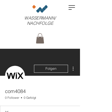
WASSERMANN/
NACHFOLGE
Weitere Optionen
Folgen
com4084
0 Follower
0 Gefolgt