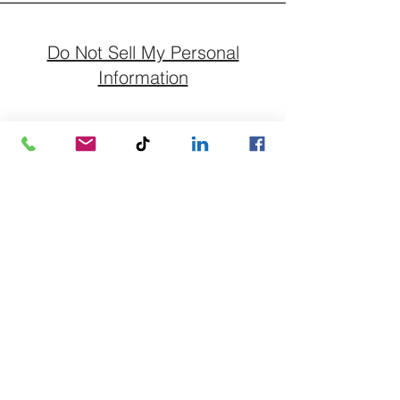
Do Not Sell My Personal
Information
Abonnieren Sie unseren
Newsletter für Bewertung und
Nachfolge.
E-Mail-Adresse
Abonnieren
+49 33232 236278
info@wassermann-nachfolge.de
Forstweg 1/4a