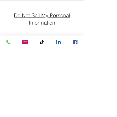
Do Not Sell My Personal
Information
Abonnieren Sie unseren
Newsletter für Bewertung und
Nachfolge.
E-Mail-Adresse
Abonnieren
+49 33232 236278
info@wassermann-nachfolge.de
Forstweg 1/4a