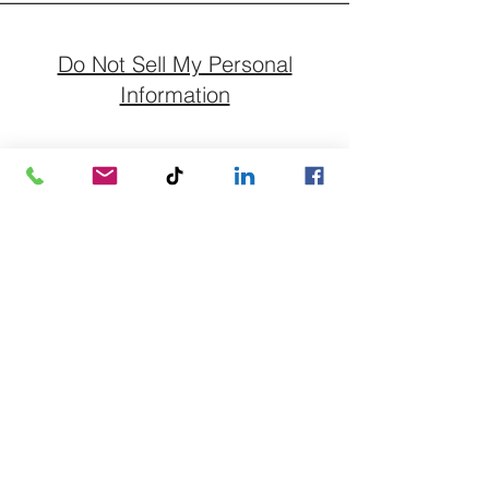
Do Not Sell My Personal
Information
Abonnieren Sie unseren
Newsletter für Bewertung und
Nachfolge.
E-Mail-Adresse
Abonnieren
+49 33232 236278
info@wassermann-nachfolge.de
Forstweg 1/4a