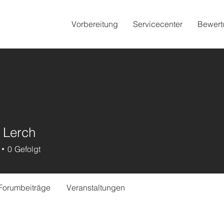
Vorbereitung
Servicecenter
Bewert
n Lerch
erch
0
Gefolgt
Forumbeiträge
Veranstaltungen