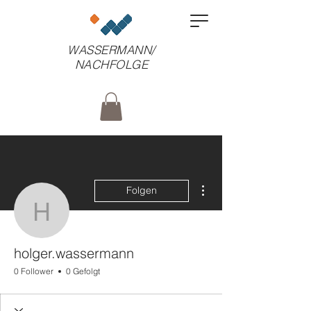
WASSERMANN/
NACHFOLGE
Weitere Optionen
Folgen
holger.wassermann
holger.wassermann
0 Follower
0 Gefolgt